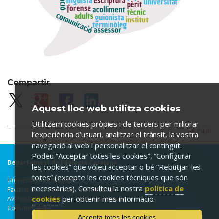
Compartir
Aquest lloc web utilitza cookies
Utilitzem cookies pròpies i de tercers per millorar
Pujar
l’experiència d’usuari, analitzar el trànsit, la vostra
navegació al web i personalitzar el contingut.
Podeu “Acceptar totes les cookies”, “Configurar
Departament de Filologia Catalana
les cookies” que voleu acceptar o bé “Rebutjar-les
totes” (excepte les cookies tècniques que són
Universitat Rovira i Virgili
necessàries). Consulteu la nostra
política de
Facultat de Lletres - Campus Catalunya
cookies
per obtenir més informació.
Avinguda Catalunya, 35 - 43002 (Tarragona)
Com arribar-hi?
Accepta totes les cookies