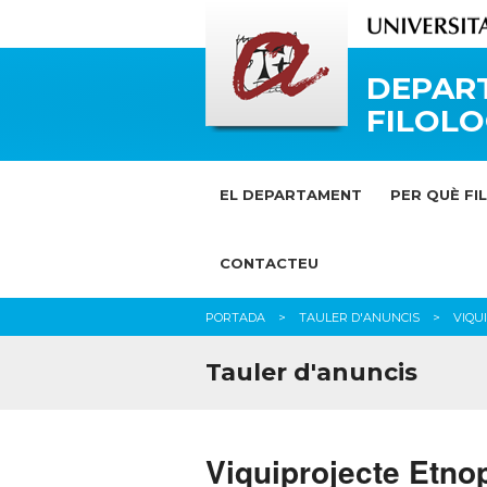
DEPAR
FILOLO
EL DEPARTAMENT
PER QUÈ FI
CONTACTEU
PORTADA
TAULER D'ANUNCIS
VIQU
Tauler d'anuncis
Viquiprojecte Etno