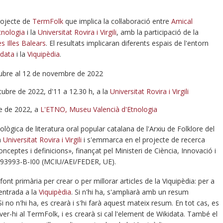
rojecte de
TermFolk
que implica la col·laboració entre
Amical
tnologia
i la
Universitat Rovira i Virgili
, amb la participació de la
es Illes Balears
. El resultats implicaran diferents espais de l'entorn
idata
i la
Viquipèdia
.
ctubre al 12 de novembre de 2022
ubre de 2022, d'11 a 12.30 h, a la
Universitat Rovira i Virgili
e de 2022, a
L'ETNO, Museu Valencià d'Etnologia
ògica de literatura oral popular catalana de l'Arxiu de Folklore del
a
Universitat Rovira i Virgili
i s'emmarca en el projecte de recerca
nceptes i definicions», finançat pel Ministeri de Ciència, Innovació i
093993-B-I00 (MCIU/AEI/FEDER, UE).
font primària per crear o per millorar articles de la Viquipèdia: per a
'entrada a la
Viquipèdia
. Si n'hi ha, s'ampliarà amb un resum
i no n'hi ha, es crearà i s'hi farà aquest mateix resum. En tot cas, es
ver-hi al TermFolk, i es crearà si cal l'element de Wikidata. També el