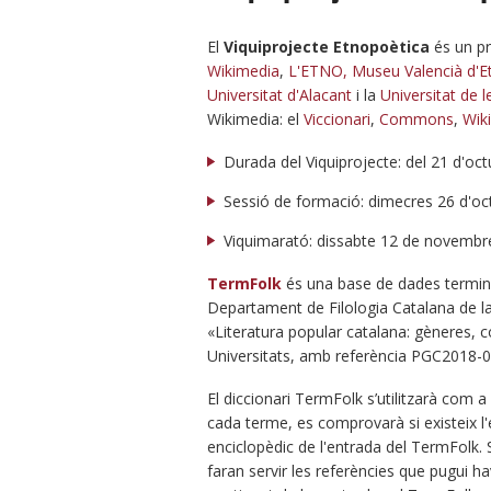
El
Viquiprojecte Etnopoètica
és un p
Wikimedia
,
L'ETNO, Museu Valencià d'E
Universitat d'Alacant
i la
Universitat de l
Wikimedia: el
Viccionari
,
Commons
,
Wik
Durada del Viquiprojecte: del 21 d'o
Sessió de formació: dimecres 26 d'oct
Viquimarató: dissabte 12 de novembr
TermFolk
és una base de dades terminol
Departament de Filologia Catalana de l
«Literatura popular catalana: gèneres, co
Universitats, amb referència PGC2018-
El diccionari TermFolk s’utilitzarà com a 
cada terme, es comprovarà si existeix l
enciclopèdic de l'entrada del TermFolk. S
faran servir les referències que pugui ha