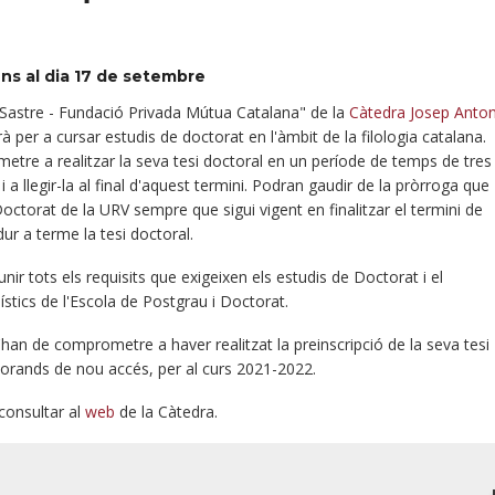
fins al dia 17 de setembre
Sastre - Fundació Privada Mútua Catalana" de la
Càtedra Josep Anto
à per a cursar estudis de doctorat en l'àmbit de la filologia catalana.
etre a realitzar la seva tesi doctoral en un període de temps de tres
a llegir-la al final d'aquest termini. Podran gaudir de la pròrroga que
torat de la URV sempre que sigui vigent en finalitzar el termini de
ur a terme la tesi doctoral.
nir tots els requisits que exigeixen els estudis de Doctorat i el
tics de l'Escola de Postgrau i Doctorat.
'han de comprometre a haver realitzat la preinscripció de la seva tesi
ctorands de nou accés, per al curs 2021-2022.
consultar al
web
de la Càtedra.