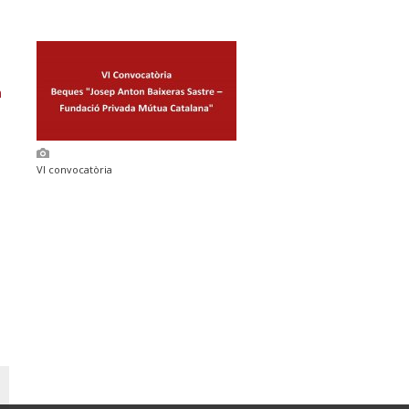
n
VI convocatòria