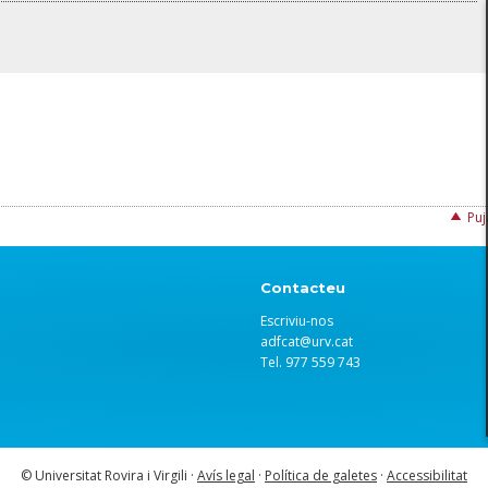
Puj
Contacteu
Escriviu-nos
adfcat@urv.cat
Tel. 977 559 743
© Universitat Rovira i Virgili ·
Avís legal
·
Política de galetes
·
Accessibilitat