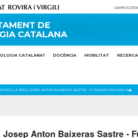
CAMPUS D'EX
TAMENT DE
GIA CATALANA
LOLOGIA CATALANA?
DOCÈNCIA
MOBILITAT
RECERCA
ONVOCA LA BECA JOSEP ANTON BAIXERAS SASTRE - FUNDACIÓ PRIVADA M�...
 Josep Anton Baixeras Sastre - 