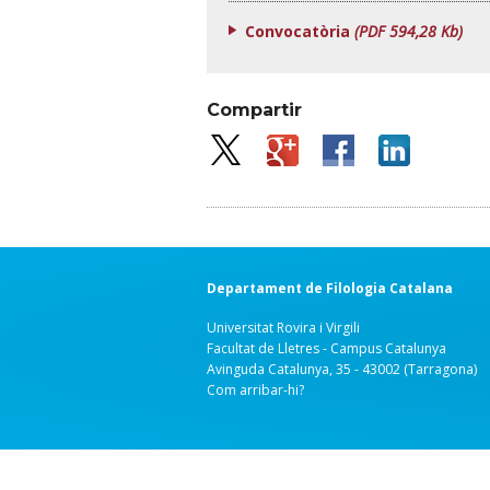
Convocatòria
(PDF 594,28 Kb)
Compartir
Departament de Filologia Catalana
Universitat Rovira i Virgili
Facultat de Lletres - Campus Catalunya
Avinguda Catalunya, 35 - 43002 (Tarragona)
Com arribar-hi?