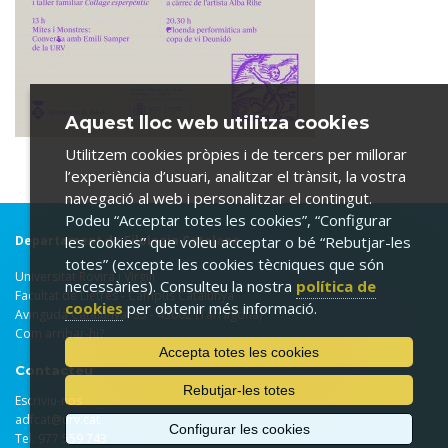
Aquest lloc web utilitza cookies
Utilitzem cookies pròpies i de tercers per millorar
l’experiència d’usuari, analitzar el trànsit, la vostra
navegació al web i personalitzar el contingut.
Podeu “Acceptar totes les cookies”, “Configurar
Departament de Filologia Catalana
les cookies” que voleu acceptar o bé “Rebutjar-les
totes” (excepte les cookies tècniques que són
Universitat Rovira i Virgili
necessàries). Consulteu la nostra
política de
Facultat de Lletres - Campus Catalunya
cookies
per obtenir més informació.
Avinguda Catalunya, 35 - 43002 (Tarragona)
Com arribar-hi?
Accepta totes les cookies
Contacteu
Rebutjar-les totes
Escriviu-nos
adfcat@urv.cat
Configurar les cookies
Tel. 977 559 743